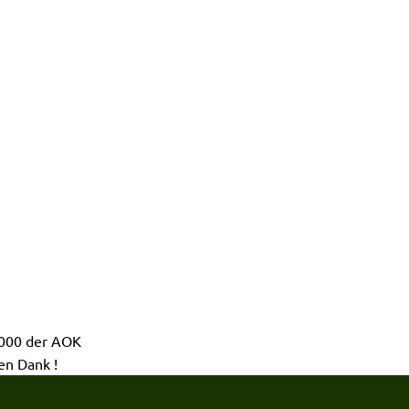
INE
DOWNLOAD/FORMULARE
2000 der AOK
en Dank !